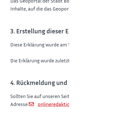
Das Geoportal der Stadt Böblingen ist aufgrund d
Inhalte, auf die das Geoportal verweist, nicht si
3. Erstellung dieser Erklärung zur Bar
Diese Erklärung wurde am 17.03.2026 erstellt un
Die Erklärung wurde zuletzt geprüft und aktuali
4. Rückmeldung und Kontaktangabe
Sollten Sie auf unseren Seiten dennoch auf Barri
Adresse
onlineredaktion@boeblingen.de
ei