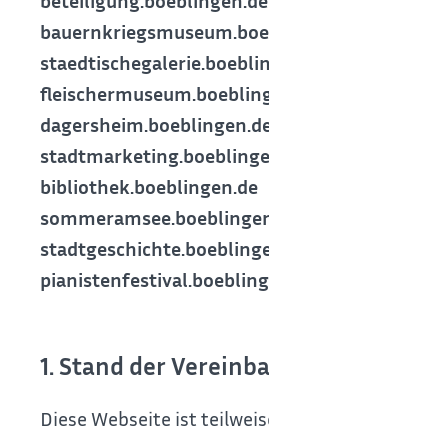
beteiligung.boeblingen.de
bauernkriegsmuseum.boeblingen.de
staedtischegalerie.boeblingen.de
fleischermuseum.boeblingen.de
dagersheim.boeblingen.de
stadtmarketing.boeblingen.de
bibliothek.boeblingen.de
sommeramsee.boeblingen.de
stadtgeschichte.boeblingen.de
pianistenfestival.boeblingen.de
1. Stand der Vereinbarkeit mit den 
Diese Webseite ist teilweise mit § 10 Absatz 1 L-