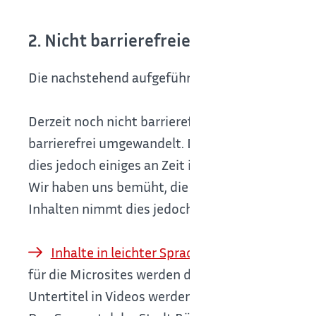
2. Nicht barrierefreie Inhalte
Die nachstehend aufgeführten Inhalte sind aus d
Derzeit noch nicht barrierefrei sind Formulare,
barrierefrei umgewandelt. Die Mitarbeiter sin
dies jedoch einiges an Zeit in Anspruch.
Wir haben uns bemüht, die wichtigsten Inhalte
Inhalten nimmt dies jedoch einiges an Zeit in A
Inhalte in leichter Sprache
und
Inhalte 
für die Microsites werden diese aktuell erarbeite
Untertitel in Videos werden zur Zeit erarbeitet 