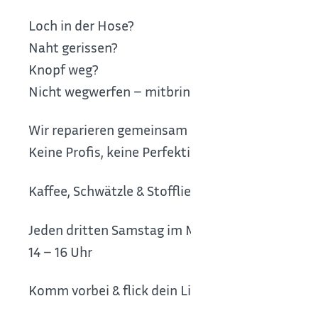
Loch in der Hose?
Naht gerissen?
Knopf weg?
Nicht wegwerfen – mitbringen!
Wir reparieren gemeinsam Kleidung, die zu schad
Keine Profis, keine Perfektion – nur Hilfe zur Se
Kaffee, Schwätzle & Stoffliebe inklusive!
Jeden dritten Samstag im Monat
14 – 16 Uhr
Komm vorbei & flick dein Lieblingsstück!