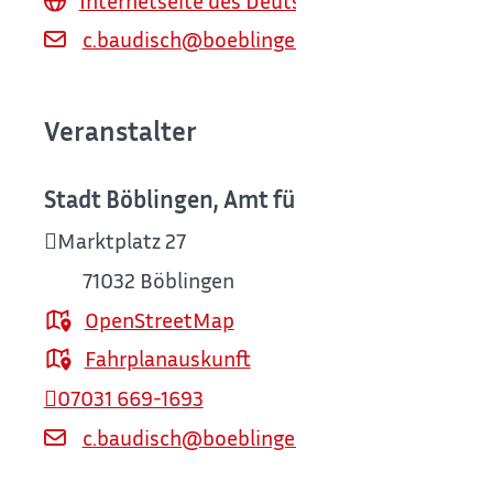
Internetseite des Deutschen Fleischermus
c.baudisch@boeblingen.de
Veranstalter
Stadt Böblingen, Amt für Kultur / Deutsc
Marktplatz 27
71032
Böblingen
OpenStreetMap
Fahrplanauskunft
07031 669-1693
c.baudisch@boeblingen.de