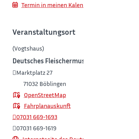
Termin in meinen Kalender (z. B. Outlook) 
Veranstaltungsort
(Vogtshaus)
Deutsches Fleischermuseum Böblingen
(V
Marktplatz 27
71032
Böblingen
OpenStreetMap
Fahrplanauskunft
07031 669-1693
07031 669-1619