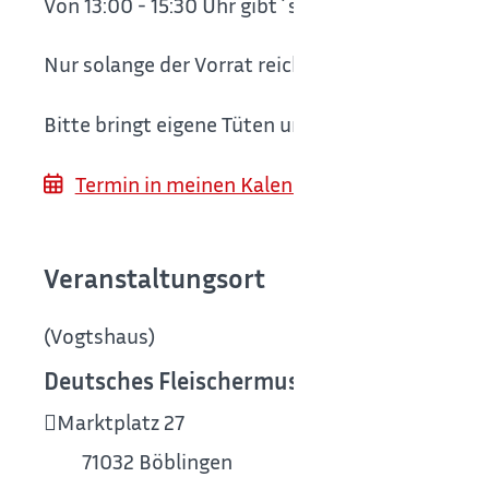
Von 13:00 - 15:30 Uhr gibt´s gerettete Lebensmit
Nur solange der Vorrat reicht!
Bitte bringt eigene Tüten und Behälter mit!
Termin in meinen Kalender (z. B. Outlook) 
Veranstaltungsort
(Vogtshaus)
Deutsches Fleischermuseum Böblingen
(V
Marktplatz 27
71032
Böblingen